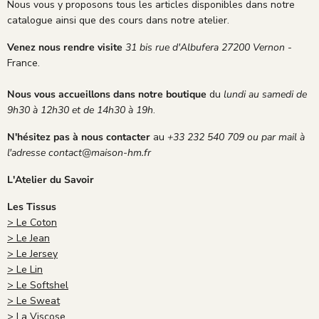
o
Nous vous y proposons tous les articles disponibles dans notre
o
t
catalogue ainsi que des cours dans notre atelier.
p
d
p
e
Venez nous rendre visite
31 bis rue d'Albufera 27200 Vernon
-
e
c
France.
p
o
o
u
Nous vous accueillons dans notre boutique
du
lundi au samedi de
s
r
9h30 à 12h30 et de 14h30 à 19h
.
t
t
a
o
N'hésitez pas à nous contacter
au
+33 232 540 709 ou par mail à
l
i
l'adresse contact@maison-hm.fr
e
s
.
i
L'Atelier du Savoir
e
;
Les Tissus
> Le Coton
> Le Jean
> Le Jersey
> Le Lin
> Le Softshel
> Le Sweat
> La Viscose