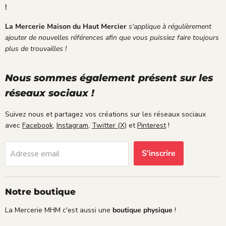
o
sui
l
!
y
s
l
é
ple
e
La Mercerie Maison du Haut Mercier
s'applique à régulièrement
d
ine
d
ajouter de nouvelles références afin que vous puissiez faire toujours
a
me
u
plus de trouvailles !
n
nt
j
s
sat
o
u
isf
u
Nous sommes également présent sur les
n
ait
r
réseaux sociaux !
e
e.
p
g
r
e
Suivez nous et partagez vos créations sur les réseaux sociaux
é
n
avec
Facebook
,
Instagram
,
Twitter (X)
et
Pinterest
!
v
t
u
i
,
S'inscrire
Adresse email
l
a
l
v
e
e
e
c
Notre boutique
n
u
v
n
La Mercerie MHM c'est aussi une
boutique physique
!
e
m
l