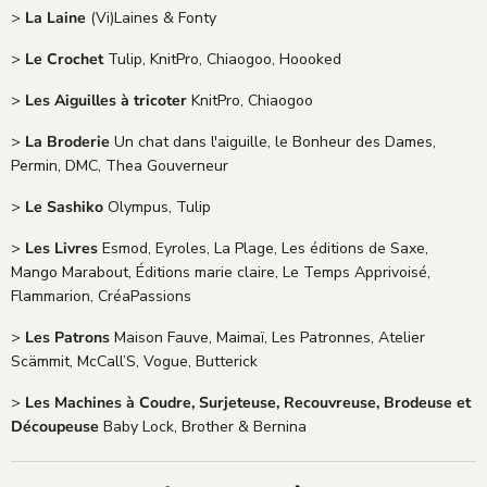
>
La Laine
(Vi)Laines & Fonty
>
Le Crochet
Tulip, KnitPro, Chiaogoo, Hoooked
>
Les Aiguilles à tricoter
KnitPro, Chiaogoo
>
La Broderie
Un chat dans l'aiguille, le Bonheur des Dames,
Permin, DMC, Thea Gouverneur
>
Le Sashiko
Olympus, Tulip
>
Les Livres
Esmod, Eyroles, La Plage, Les éditions de Saxe,
Mango Marabout, Éditions marie claire, Le Temps Apprivoisé,
Flammarion, CréaPassions
>
Les Patrons
Maison Fauve, Maimaï, Les Patronnes, Atelier
Scämmit, McCall’S, Vogue, Butterick
>
Les Machines à Coudre, Surjeteuse, Recouvreuse, Brodeuse et
Découpeuse
Baby Lock, Brother & Bernina