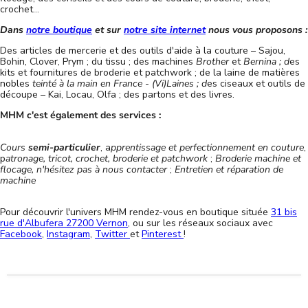
crochet...
Dans
notre boutique
et sur
notre site internet
nous vous proposons :
Des articles de mercerie et des outils d'aide à la couture – Sajou,
Bohin, Clover, Prym ; du tissu ; des machines
Brother
et
Bernina ; d
es
kits et fournitures de broderie et patchwork ; de la laine de matières
nobles
teinté à la main en France
-
(Vi)Laines ; d
es ciseaux et outils de
découpe – Kai, Locau, Olfa ; des partons et des livres.
MHM c'est également des services :
Cours
semi-particulier
, a
pprentissage et perfectionnement en couture
,
p
atronage, tricot, crochet, broderie et patchwork
;
Broderie machine et
flocage, n'hésitez pas à nous contacter
;
Entretien et réparation de
machine
Pour découvrir l'univers MHM rendez-vous en boutique située
31 bis
rue d'Albufera 27200 Vernon
, ou sur les réseaux sociaux avec
Facebook
,
Instagram
,
Twitter
et
Pinterest
!