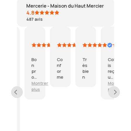
Mercerie - Maison du Haut Mercier
4.8
487
avis
puig
SPECHT
mc
SANBAR
L
Résumé IA
4
3
2
24
18
Basé
août
août
août
juillet
ju
sur
2026
2026
2026
2026
2
47
Bo
Co
Tr
Col
Tr
avis
n
nf
ès
is
è
pr
or
bie
reç
b
L
od
me
n
u
n
i
uit
en
pr
Montrer
Montrer
M
v
me
pa
o
r
plus
plus
pl
rci
rfai
ui
a
P
t
e
i
r
ét
vo
s
o
at,
so
o
d
la
g
n
u
S
veil
é,
r
i
e
le
to
a