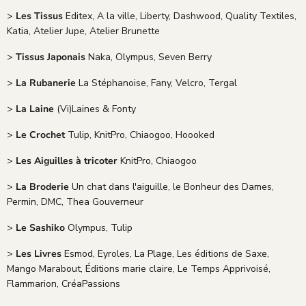
>
Les Tissus
Editex, A la ville, Liberty, Dashwood, Quality Textiles,
Katia, Atelier Jupe, Atelier Brunette
>
Tissus Japonais
Naka, Olympus, Seven Berry
>
La Rubanerie
La Stéphanoise, Fany, Velcro, Tergal
>
La Laine
(Vi)Laines & Fonty
>
Le Crochet
Tulip, KnitPro, Chiaogoo, Hoooked
>
Les Aiguilles à tricoter
KnitPro, Chiaogoo
>
La Broderie
Un chat dans l'aiguille, le Bonheur des Dames,
Permin, DMC, Thea Gouverneur
>
Le Sashiko
Olympus, Tulip
>
Les Livres
Esmod, Eyroles, La Plage, Les éditions de Saxe,
Mango Marabout, Éditions marie claire, Le Temps Apprivoisé,
Flammarion, CréaPassions