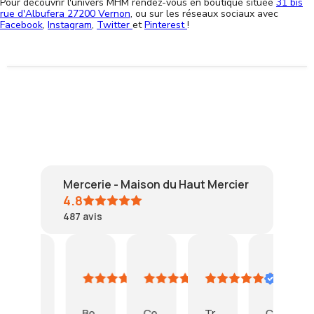
Pour découvrir l'univers MHM rendez-vous en boutique située
31 bis
rue d'Albufera 27200 Vernon
, ou sur les réseaux sociaux avec
Facebook
,
Instagram
,
Twitter
et
Pinterest
!
Mercerie - Maison du Haut Mercier
4.8
487
avis
puig
SPECHT
mc
SANBAR
L
Résumé IA
4
3
2
24
1
Basé
août
août
août
juillet
ju
sur
2026
2026
2026
2026
2
47
Bo
Co
Tr
Col
T