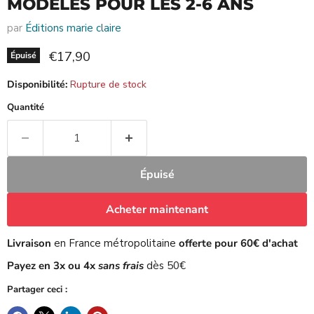
MODELES POUR LES 2-6 ANS
par
Éditions marie claire
Prix actuel
€17,90
Épuisé
Disponibilité:
Rupture de stock
Quantité
Épuisé
Acheter maintenant
Livraison
en France métropolitaine
offerte pour 60€ d'achat
Payez en 3x ou 4x
sans frais
dès 50€
Partager ceci :