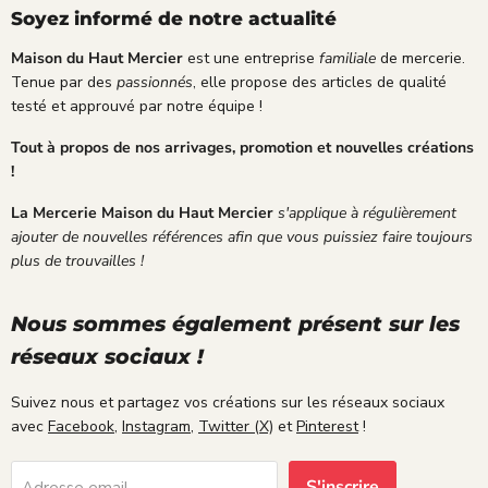
é
a
t
r
Soyez informé de notre actualité
;
c
de
f
e
co
a
Maison du Haut Mercier
est une entreprise
familiale
de mercerie.
e
urt
i
Tenue par des
passionnés
, elle propose des articles de qualité
t
oisi
t
testé et approuvé par notre équipe !
s
e.
é
é
Je
t
Tout à propos de nos arrivages, promotion et nouvelles créations
r
sui
a
!
i
s
t
e
ple
;
La Mercerie Maison du Haut Mercier
s'applique à régulièrement
u
ine
ajouter de nouvelles références afin que vous puissiez faire toujours
x
me
plus de trouvailles !
.
nt
sat
isf
Nous sommes également présent sur les
ait
réseaux sociaux !
e.
Suivez nous et partagez vos créations sur les réseaux sociaux
avec
Facebook
,
Instagram
,
Twitter (X)
et
Pinterest
!
S'inscrire
Adresse email