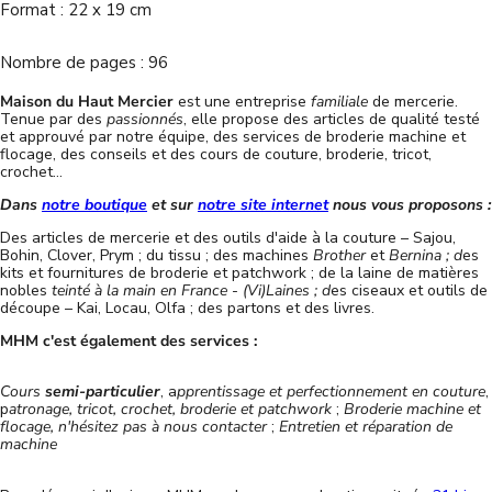
Format : 22 x 19 cm
Nombre de pages : 96
Maison du Haut Mercier
est une entreprise
familiale
de mercerie.
Tenue par des
passionnés
, elle propose des articles de qualité testé
et approuvé par notre équipe, des services de broderie machine et
flocage, des conseils et des cours de couture, broderie, tricot,
crochet...
Dans
notre boutique
et sur
notre site internet
nous vous proposons :
Des articles de mercerie et des outils d'aide à la couture – Sajou,
Bohin, Clover, Prym ; du tissu ; des machines
Brother
et
Bernina ; d
es
kits et fournitures de broderie et patchwork ; de la laine de matières
nobles
teinté à la main en France
-
(Vi)Laines ; d
es ciseaux et outils de
découpe – Kai, Locau, Olfa ; des partons et des livres.
MHM c'est également des services :
Cours
semi-particulier
, a
pprentissage et perfectionnement en couture
,
p
atronage, tricot, crochet, broderie et patchwork
;
Broderie machine et
flocage, n'hésitez pas à nous contacter
;
Entretien et réparation de
machine