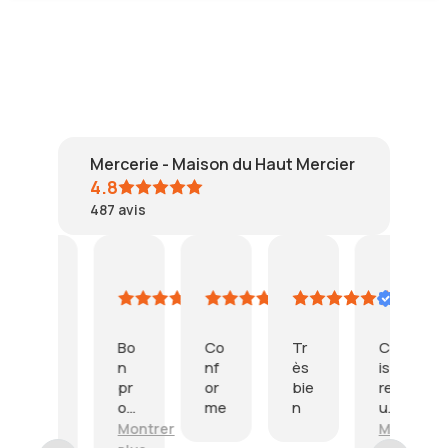
Mercerie - Maison du Haut Mercier
4.8
487
avis
puig
SPECHT
mc
SANBAR
Résumé IA
4
3
2
24
1
Basé
août
août
août
juillet
j
sur
2026
2026
2026
2026
2
47
Bo
Co
Tr
Col
T
avis
n
nf
ès
is
è
pr
or
bie
reç
b
L
od
me
n
u
n
i
uit
en
p
Montrer
Montrer
M
v
me
pa
o