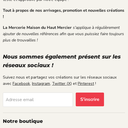
s
e.
é
é
Je
t
Tout à propos de nos arrivages, promotion et nouvelles créations
r
sui
a
!
i
s
t
e
ple
;
La Mercerie Maison du Haut Mercier
s'applique à régulièrement
u
ine
ajouter de nouvelles références afin que vous puissiez faire toujours
x
me
plus de trouvailles !
.
nt
sat
isf
Nous sommes également présent sur les
ait
réseaux sociaux !
e.
Suivez nous et partagez vos créations sur les réseaux sociaux
avec
Facebook
,
Instagram
,
Twitter (X)
et
Pinterest
!
S'inscrire
Adresse email
Notre boutique