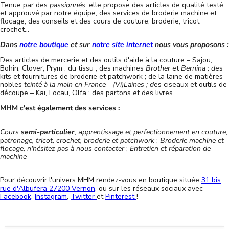
Tenue par des
passionnés
, elle propose des articles de qualité testé
et approuvé par notre équipe, des services de broderie machine et
flocage, des conseils et des cours de couture, broderie, tricot,
crochet...
Dans
notre boutique
et sur
notre site internet
nous vous proposons :
Des articles de mercerie et des outils d'aide à la couture – Sajou,
Bohin, Clover, Prym ; du tissu ; des machines
Brother
et
Bernina ; d
es
kits et fournitures de broderie et patchwork ; de la laine de matières
nobles
teinté à la main en France
-
(Vi)Laines ; d
es ciseaux et outils de
découpe – Kai, Locau, Olfa ; des partons et des livres.
MHM c'est également des services :
Cours
semi-particulier
, a
pprentissage et perfectionnement en couture
,
p
atronage, tricot, crochet, broderie et patchwork
;
Broderie machine et
flocage, n'hésitez pas à nous contacter
;
Entretien et réparation de
machine
Pour découvrir l'univers MHM rendez-vous en boutique située
31 bis
rue d'Albufera 27200 Vernon
, ou sur les réseaux sociaux avec
Facebook
,
Instagram
,
Twitter
et
Pinterest
!