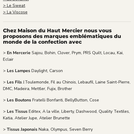
> Le Sweat
> La Viscose
Chez Maison du Haut Mercier nous vous
proposons des marques emblématiques du
monde de la confection avec
>
En Mercerie
Sajou, Bohin, Clover, Prym, PRS Quilt, Locau, Kai,
Eclair
>
Les Lampes
Daylight, Carson
>
Les Fils
J.Toulemonde, Fil au Chinois, Lebaufil, Laine Saint-Pierre,
DMC, Madeira, Mettler, Fujix, Brother
>
Les Boutons
Fratelli Bonfanti, BellyButton, Cose
>
Les Tissus
Editex, A la ville, Liberty, Dashwood, Quality Textiles,
Katia, Atelier Jupe, Atelier Brunette
>
Tissus Japonais
Naka, Olympus, Seven Berry