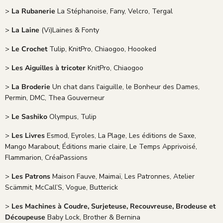
>
La Rubanerie
La Stéphanoise, Fany, Velcro, Tergal
>
La Laine
(Vi)Laines & Fonty
>
Le Crochet
Tulip, KnitPro, Chiaogoo, Hoooked
>
Les Aiguilles à tricoter
KnitPro, Chiaogoo
>
La Broderie
Un chat dans l'aiguille, le Bonheur des Dames,
Permin, DMC, Thea Gouverneur
>
Le Sashiko
Olympus, Tulip
>
Les Livres
Esmod, Eyroles, La Plage, Les éditions de Saxe,
Mango Marabout, Éditions marie claire, Le Temps Apprivoisé,
Flammarion, CréaPassions
>
Les Patrons
Maison Fauve, Maimaï, Les Patronnes, Atelier
Scämmit, McCall’S, Vogue, Butterick
>
Les Machines à Coudre, Surjeteuse, Recouvreuse, Brodeuse et
Découpeuse
Baby Lock, Brother & Bernina