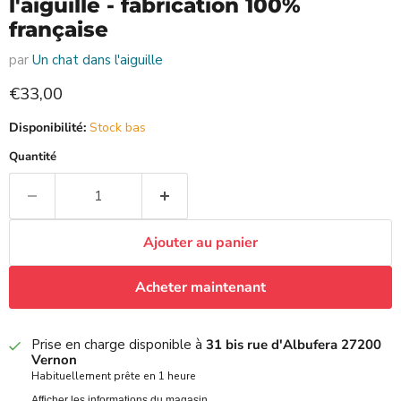
l'aiguille - fabrication 100%
française
par
Un chat dans l'aiguille
Prix actuel
€33,00
Disponibilité:
Stock bas
Quantité
Ajouter au panier
Acheter maintenant
Prise en charge disponible à
31 bis rue d'Albufera 27200
Vernon
Habituellement prête en 1 heure
Afficher les informations du magasin