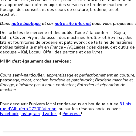
et approuvé par notre équipe, des services de broderie machine et
flocage, des conseils et des cours de couture, broderie, tricot,
crochet...
Dans
notre boutique
et sur
notre site internet
nous vous proposons :
Des articles de mercerie et des outils d'aide à la couture – Sajou,
Bohin, Clover, Prym ; du tissu ; des machines
Brother
et
Bernina ; d
es
kits et fournitures de broderie et patchwork ; de la laine de matières
nobles
teinté à la main en France
-
(Vi)Laines ; d
es ciseaux et outils de
découpe – Kai, Locau, Olfa ; des partons et des livres.
MHM c'est également des services :
Cours
semi-particulier
, a
pprentissage et perfectionnement en couture
,
p
atronage, tricot, crochet, broderie et patchwork
;
Broderie machine et
flocage, n'hésitez pas à nous contacter
;
Entretien et réparation de
machine
Pour découvrir l'univers MHM rendez-vous en boutique située
31 bis
rue d'Albufera 27200 Vernon
, ou sur les réseaux sociaux avec
Facebook
,
Instagram
,
Twitter
et
Pinterest
!