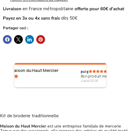
Livraison
en France métropolitaine
offerte pour 60€ d'achat
Payez en 3x ou 4x
sans frais
dès 50€
Partager ceci :
 Haut Mercier
puig
Bon produit merci
4 août 2026
Kit de broderie traditionnelle
Maison du Haut Mercier
est une entreprise
familiale
de mercerie.
Tenue par des
passionnés
, elle propose des articles de qualité testé