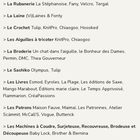
>
La Rubanerie
La Stéphanoise, Fany, Velcro, Tergal
>
La Laine
(Vi)Laines & Fonty
>
Le Crochet
Tulip, KnitPro, Chiaogoo, Hoooked
>
Les Aiguilles à tricoter
KnitPro, Chiaogoo
>
La Broderie
Un chat dans l'aiguille, le Bonheur des Dames,
Permin, DMC, Thea Gouverneur
>
Le Sashiko
Olympus, Tulip
>
Les Livres
Esmod, Eyroles, La Plage, Les éditions de Saxe,
Mango Marabout, Éditions marie claire, Le Temps Apprivoisé,
Flammarion, CréaPassions
>
Les Patrons
Maison Fauve, Maimaï, Les Patronnes, Atelier
Scämmit, McCall’S, Vogue, Butterick
>
Les Machines à Coudre, Surjeteuse, Recouvreuse, Brodeuse et
Découpeuse
Baby Lock, Brother & Bernina