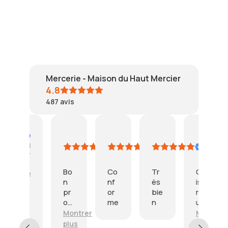
Mercerie - Maison du Haut Mercier
4.8
487
avis
puig
SPECHT
mc
SANBAR
Résumé IA
4
3
2
24
1
Basé
août
août
août
juillet
j
sur
2026
2026
2026
2026
2
47
Bo
Co
Tr
Col
T
avis
n
nf
ès
is
è
pr
or
bie
reç
b
L
od
me
n
u
n
i
uit
en
p
Montrer
Montrer
M
v
me
pa
o
r
plus
plus
p