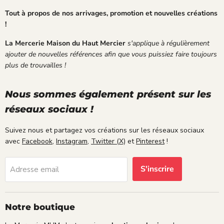
s
e.
é
é
Je
t
Tout à propos de nos arrivages, promotion et nouvelles créations
r
sui
a
!
i
s
t
e
ple
;
La Mercerie Maison du Haut Mercier
s'applique à régulièrement
u
ine
ajouter de nouvelles références afin que vous puissiez faire toujours
x
me
plus de trouvailles !
.
nt
sat
isf
Nous sommes également présent sur les
ait
réseaux sociaux !
e.
Suivez nous et partagez vos créations sur les réseaux sociaux
avec
Facebook
,
Instagram
,
Twitter (X)
et
Pinterest
!
S'inscrire
Adresse email
Notre boutique