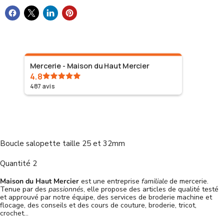
Mercerie - Maison du Haut Mercier
puig
4.8
Bon produit
4 août 2026
487
avis
Boucle salopette taille 25 et 32mm
Quantité 2
Maison du Haut Mercier
est une entreprise
familiale
de mercerie.
Tenue par des
passionnés
, elle propose des articles de qualité testé
et approuvé par notre équipe, des services de broderie machine et
flocage, des conseils et des cours de couture, broderie, tricot,
crochet...