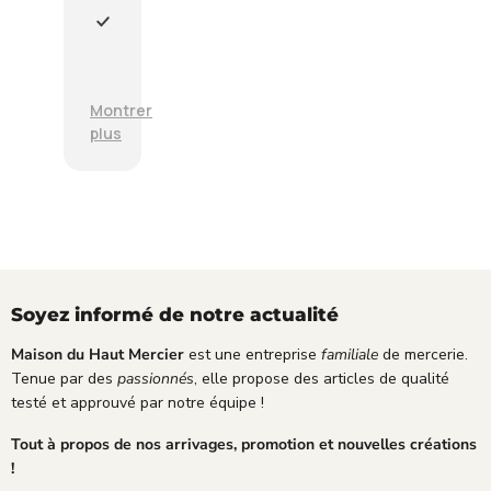
at
ç
v
la
u
i
P
vei
e
c
r
le
n
e
o
du
p
r
d
jo
Montrer
a
a
u
r
plus
r
p
i
pr
f
i
t
év
a
d
d
u,
i
e
e
av
t
e
q
ec
é
t
u
un
t
e
a
m
a
f
l
t
t
Soyez informé de notre actualité
f
i
de
,
i
t
co
l
Maison du Haut Mercier
est une entreprise
familiale
de mercerie.
c
é
ur
a
Tenue par des
passionnés
, elle propose des articles de qualité
a
e
ois
v
testé et approuvé par notre équipe !
c
n
e.
e
e
v
Je
i
Tout à propos de nos arrivages, promotion et nouvelles créations
;
o
su
l
!
y
s
l