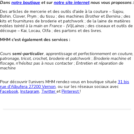
Dans
notre boutique
et sur
notre site internet
nous vous proposons :
Des articles de mercerie et des outils d'aide à la couture – Sajou,
Bohin, Clover, Prym ; du tissu ; des machines
Brother
et
Bernina ; d
es
kits et fournitures de broderie et patchwork ; de la laine de matières
nobles
teinté à la main en France
-
(Vi)Laines ; d
es ciseaux et outils de
découpe – Kai, Locau, Olfa ; des partons et des livres.
MHM c'est également des services :
Cours
semi-particulier
, a
pprentissage et perfectionnement en couture
,
p
atronage, tricot, crochet, broderie et patchwork
;
Broderie machine et
flocage, n'hésitez pas à nous contacter
;
Entretien et réparation de
machine
Pour découvrir l'univers MHM rendez-vous en boutique située
31 bis
rue d'Albufera 27200 Vernon
, ou sur les réseaux sociaux avec
Facebook
,
Instagram
,
Twitter
et
Pinterest
!