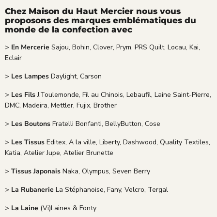
Chez Maison du Haut Mercier nous vous
proposons des marques emblématiques du
monde de la confection avec
>
En Mercerie
Sajou, Bohin, Clover, Prym, PRS Quilt, Locau, Kai,
Eclair
>
Les Lampes
Daylight, Carson
>
Les Fils
J.Toulemonde, Fil au Chinois, Lebaufil, Laine Saint-Pierre,
DMC, Madeira, Mettler, Fujix, Brother
>
Les Boutons
Fratelli Bonfanti, BellyButton, Cose
>
Les Tissus
Editex, A la ville, Liberty, Dashwood, Quality Textiles,
Katia, Atelier Jupe, Atelier Brunette
>
Tissus Japonais
Naka, Olympus, Seven Berry
>
La Rubanerie
La Stéphanoise, Fany, Velcro, Tergal
>
La Laine
(Vi)Laines & Fonty