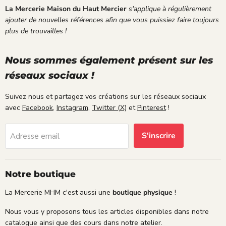
é
pl
e
La Mercerie Maison du Haut Mercier
s'applique à régulièrement
d
in
d
ajouter de nouvelles références afin que vous puissiez faire toujours
a
m
u
plus de trouvailles !
n
nt
j
s
sa
o
u
isf
u
Nous sommes également présent sur les
n
ait
r
réseaux sociaux !
e
e.
p
g
r
e
Suivez nous et partagez vos créations sur les réseaux sociaux
é
n
avec
Facebook
,
Instagram
,
Twitter (X)
et
Pinterest
!
v
t
u
i
,
S'inscrire
Adresse email
l
a
l
v
e
e
e
c
Notre boutique
n
u
v
n
La Mercerie MHM c'est aussi une
boutique physique
!
e
m
l
o
Nous vous y proposons tous les articles disponibles dans notre
o
t
catalogue ainsi que des cours dans notre atelier.