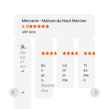
Mercerie - Maison du Haut Mercier
4.8
487
avis
puig
SPECHT
mc
S
Résumé IA
4
3
2
24
Basé
août
août
août
jui
sur
2026
2026
2026
20
47
Bo
Co
Tr
Co
avis
n
nf
ès
is
pr
or
bie
re
C
od
me
n
u
o
uit
en
Montrer
Mo
l
me
p
i
plus
pl
rci
rfa
s
S
t
r
e
ét
e
r