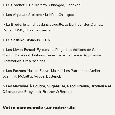
>
Le Crochet
Tulip, KnitPro, Chiaogoo, Hoooked
>
Les Aiguilles à tricoter
KnitPro, Chiaogoo
>
La Broderie
Un chat dans l'aiguille, le Bonheur des Dames,
Permin, DMC, Thea Gouverneur
>
Le Sashiko
Olympus, Tulip
>
Les Livres
Esmod, Eyroles, La Plage, Les éditions de Saxe,
Mango Marabout, Éditions marie claire, Le Temps Apprivoisé,
Flammarion, CréaPassions
>
Les Patrons
Maison Fauve, Maimaï, Les Patronnes, Atelier
Scämmit, McCall’S, Vogue, Butterick
>
Les Machines à Coudre, Surjeteuse, Recouvreuse, Brodeuse et
Découpeuse
Baby Lock, Brother & Bernina
Votre commande sur notre site