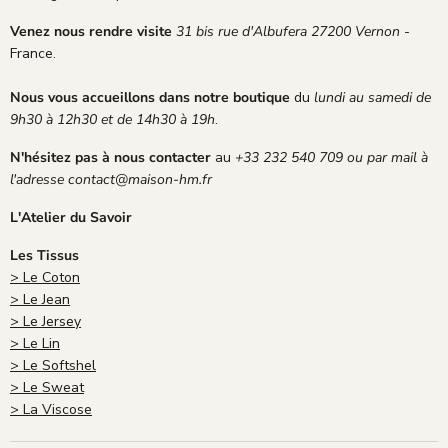
p
d
p
e
Venez nous rendre visite
31 bis rue d'Albufera 27200 Vernon
-
e
c
France.
p
o
o
u
Nous vous accueillons dans notre boutique
du
lundi au samedi de
s
r
9h30 à 12h30 et de 14h30 à 19h
.
t
t
a
o
N'hésitez pas à nous contacter
au
+33 232 540 709 ou par mail à
l
i
l'adresse contact@maison-hm.fr
e
s
.
i
L'Atelier du Savoir
e
;
Les Tissus
> Le Coton
> Le Jean
> Le Jersey
> Le Lin
> Le Softshel
> Le Sweat
> La Viscose