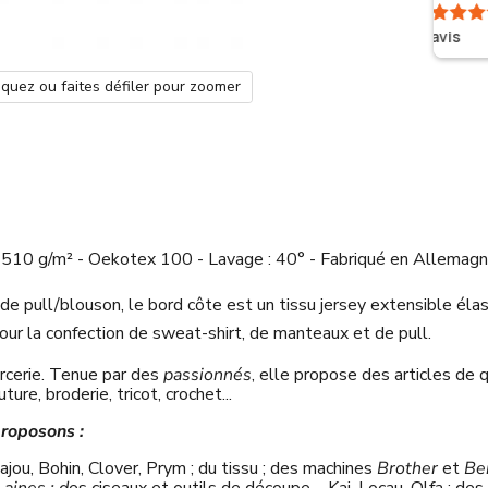
4.8
487
avis
iquez ou faites défiler pour zoomer
510 g/m² - Oekotex 100 - Lavage : 40° - Fabriqué en Allemagn
as de pull/blouson, le bord côte est un tissu jersey extensible él
 pour la confection de sweat-shirt, de manteaux et de pull.
rcerie. Tenue par des
passionnés
, elle propose des articles de 
re, broderie, tricot, crochet...
roposons :
ajou, Bohin, Clover, Prym ; du tissu ; des machines
Brother
et
Ber