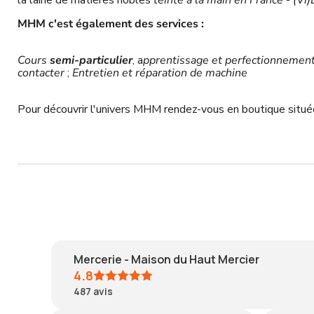
la laine de matières nobles
teinté à la main en France
-
(Vi)
MHM c'est également des services :
Cours
semi-particulier
, a
pprentissage et perfectionnement
contacter
;
Entretien et réparation de machine
Pour découvrir l'univers MHM rendez-vous en boutique situ
Mercerie - Maison du Haut Mercier
4.8
487
avis