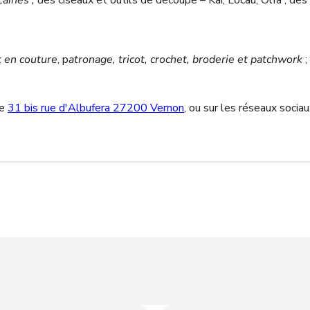
Laines ; d
es ciseaux et outils de découpe – Kai, Locau, Olfa ; des
 en couture
, p
atronage, tricot, crochet, broderie et patchwork
;
ée
31 bis rue d'Albufera 27200 Vernon
, ou sur les réseaux socia