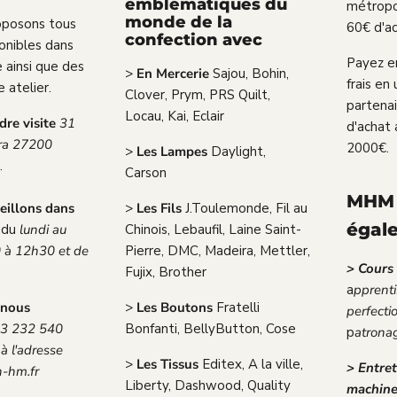
emblématiques du
métropol
monde de la
oposons tous
60€ d'ac
confection avec
ponibles dans
Payez en
 ainsi que des
>
En Mercerie
Sajou, Bohin,
frais en 
 atelier.
Clover, Prym, PRS Quilt,
partena
Locau, Kai, Eclair
re visite
31
d'achat 
era 27200
2000€.
>
Les Lampes
Daylight,
.
Carson
MHM 
eillons dans
>
Les Fils
J.Toulemonde, Fil au
égal
du
lundi au
Chinois, Lebaufil, Laine Saint-
 à 12h30 et de
Pierre, DMC, Madeira, Mettler,
> Cours
Fujix, Brother
a
pprenti
 nous
>
Les Boutons
Fratelli
perfect
3 232 540
Bonfanti, BellyButton, Cose
p
atronag
à l'adresse
>
Les Tissus
Editex, A la ville,
> Entret
-hm.fr
Liberty, Dashwood, Quality
machin