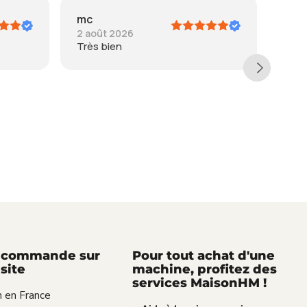
SANBAR
L
24 juillet 2026
18
Colis reçu en parfait état, la veille
Tr
du jour prévu, avec un mot de
to
courtoisie. Je suis pleinement
satisfaite.
 commande sur
Pour tout achat d'une
site
machine, profitez des
services MaisonHM !
n en France