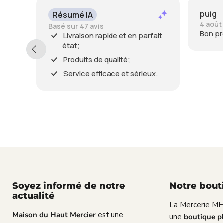
puig
SP
4 août 2026
3 ao
Bon produit merci
Con
arfait
ieux.
Soyez informé de notre
Notre bout
actualité
La Mercerie MH
Maison du Haut Mercier
est une
une
boutique p