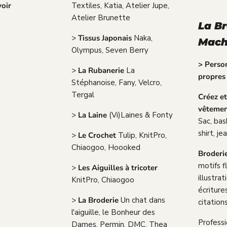
voir
Textiles, Katia, Atelier Jupe,
Atelier Brunette
La B
>
Tissus Japonais
Naka,
Mach
Olympus, Seven Berry
> Person
>
La Rubanerie
La
propres
Stéphanoise, Fany, Velcro,
Tergal
Créez e
vêtement
>
La Laine
(Vi)Laines & Fonty
Sac, bas
shirt, jea
>
Le Crochet
Tulip, KnitPro,
Chiaogoo, Hoooked
Broderi
motifs f
>
Les Aiguilles à tricoter
illustra
KnitPro, Chiaogoo
écriture
>
La Broderie
Un chat dans
citations.
l'aiguille, le Bonheur des
Professi
Dames, Permin, DMC, Thea