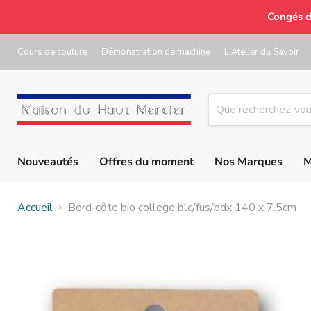
Congés d
Cours de couture
Démonstration de machine
L'Atelier du Savoir
Nouveautés
Offres du moment
Nos Marques
M
Accueil
Bord-côte bio college blc/fus/bdx 140 x 7.5cm