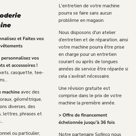
L'entretien de votre machine
pourra se faire sans aucun
roderie
problème en magasin.
ine
Nous disposons d'un atelier
nalisez et Faites vos
d’entretien et de réparation, ainsi
 vêtements
votre machine pourra être prise
en charge pour un entretien
t personnalisez vos
courant ou après de longues
s et accessoires !
années de service être réparée si
kets, casquette, tee-
cela s’avérait nécessaire.
ns...
Une révision gratuite est
e machine
avec des
comprise dans le prix de votre
loraux, géométrique,
machine la première année.
tions diverses, des
s, lettres, phrases et
> Offre de financement
..
échelonnée jusqu'à 36 fois
onnel ou particulier,
Notre partenaire Sofinco nous