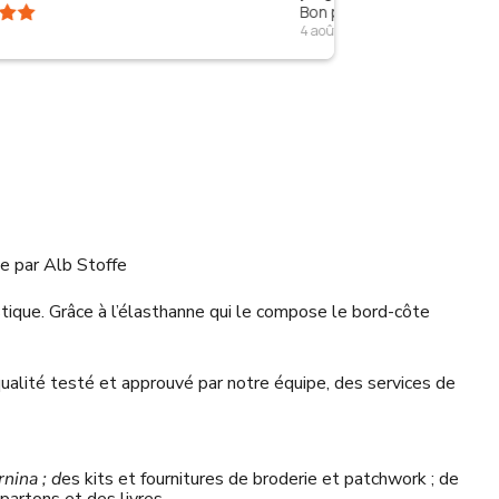
Bon produit merci
Confo
4 août 2026
3 août 
e par Alb Stoffe
astique. Grâce à l’élasthanne qui le compose le bord-côte
qualité testé et approuvé par notre équipe, des services de
nina ; d
es kits et fournitures de broderie et patchwork ; de