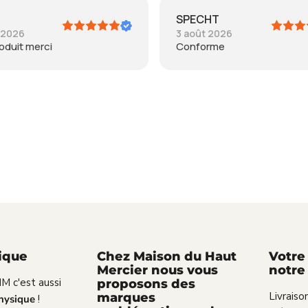
ECHT
mc
ût 2026
2 août 2026
forme
Très bien
ique
Chez Maison du Haut
Votre
Mercier nous vous
notre 
M c'est aussi
proposons des
Livraiso
marques
hysique
!