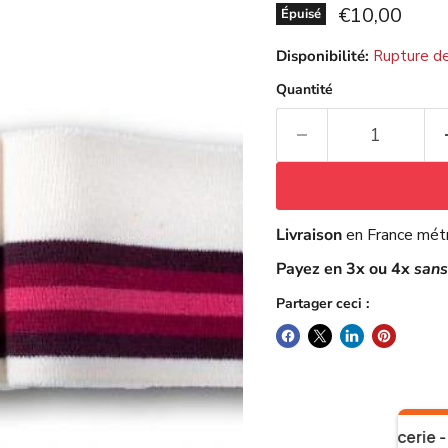
Prix actuel
€10,00
Épuisé
Disponibilité:
Rupture de
Quantité
Livraison
en France mét
Payez en 3x ou 4x
sans
Partager ceci :
Mercerie - Maison du Haut Mercier