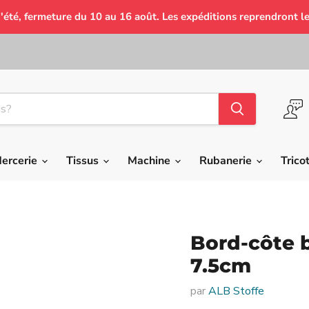
'été, fermeture du 10 au 16 août. Les expéditions reprendront le
ercerie
Tissus
Machine
Rubanerie
Trico
Bord-côte b
7.5cm
par
ALB Stoffe