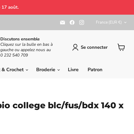
 17 août.
Pays
Email
Trouvez-
Trouvez-
France
(EUR €)
Maison
nous
nous
du
sur
sur
Haut
Facebook
Instagram
Discutons ensemble
Mercier
Cliquez sur la bulle en bas à
Se connecter
gauche ou appelez nous au
Voir
0 232 540 709
le
panier
t & Crochet
Broderie
Livre
Patron
io college blc/fus/bdx 140 x