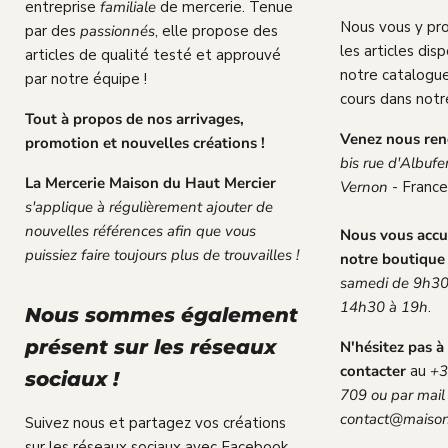
entreprise
familiale
de mercerie. Tenue
Nous vous y pr
par des
passionnés
, elle propose des
les articles dis
articles de qualité testé et approuvé
notre catalogue
par notre équipe !
cours dans notre
Tout à propos de nos arrivages,
Venez nous rend
promotion et nouvelles créations !
bis rue d'Albuf
La Mercerie Maison du Haut Mercier
Vernon
- France
s'applique à régulièrement ajouter de
nouvelles références afin que vous
Nous vous accu
puissiez faire toujours plus de trouvailles !
notre boutique
samedi de 9h30
14h30 à 19h
.
Nous sommes également
présent sur les réseaux
N'hésitez pas à
contacter
au
+3
sociaux !
709 ou par mail 
contact@maison
Suivez nous et partagez vos créations
sur les réseaux sociaux avec
Facebook
,