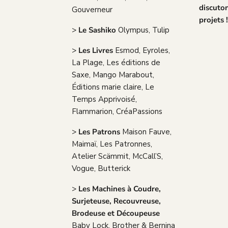
discuto
Gouverneur
projets 
>
Le Sashiko
Olympus, Tulip
>
Les Livres
Esmod, Eyroles,
La Plage, Les éditions de
Saxe, Mango Marabout,
Éditions marie claire, Le
Temps Apprivoisé,
Flammarion, CréaPassions
>
Les Patrons
Maison Fauve,
Maimaï, Les Patronnes,
Atelier Scämmit, McCall’S,
Vogue, Butterick
>
Les Machines à Coudre,
Surjeteuse, Recouvreuse,
Brodeuse et Découpeuse
Baby Lock, Brother & Bernina