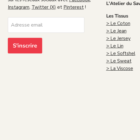
L'Atelier du Sa
Instagram
,
Twitter (X)
et
Pinterest
!
Les Tissus
> Le Coton
Adresse email
> Le Jean
> Le Jersey
S'inscrire
> Le Lin
> Le Softshel
> Le Sweat
> La Viscose