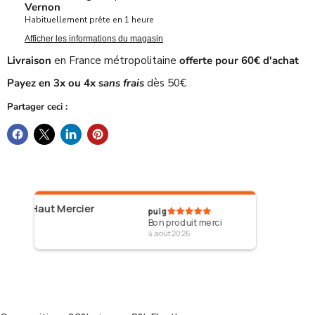
Vernon
Habituellement prête en 1 heure
Afficher les informations du magasin
Livraison
en France métropolitaine
offerte pour 60€ d'achat
Payez en 3x ou 4x
sans frais
dès 50€
Partager ceci :
Mercier
puig
Bon produit merci
C
4 août 2026
3