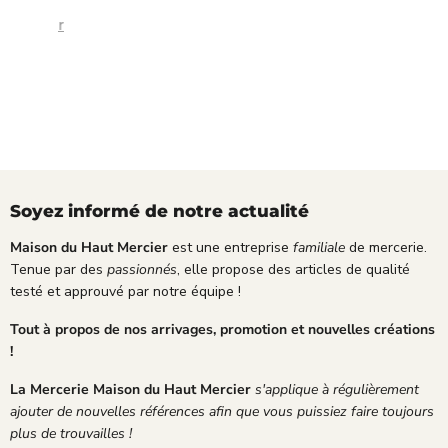
r
du
ut
p
s
v
jou
es
Montrer
i
d
i
r
p
plus
d
e
c
pr
rf
e
q
e
év
t
e
u
e
u,
t
a
f
av
e
l
f
ec
n
i
i
un
p
t
c
mo
a
é
a
t
r
Soyez informé de notre actualité
;
c
de
f
e
co
a
Maison du Haut Mercier
est une entreprise
familiale
de mercerie.
e
urt
i
Tenue par des
passionnés
, elle propose des articles de qualité
t
oisi
t
testé et approuvé par notre équipe !
s
e.
é
é
Je
t
Tout à propos de nos arrivages, promotion et nouvelles créations
r
sui
a
!
i
s
t
e
ple
;
La Mercerie Maison du Haut Mercier
s'applique à régulièrement
u
ine
ajouter de nouvelles références afin que vous puissiez faire toujours
x
me
plus de trouvailles !
.
nt