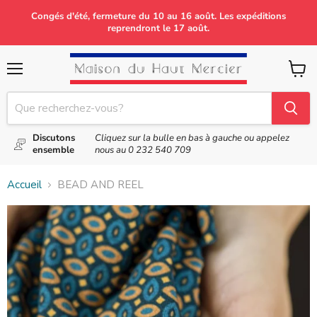
Congés d'été, fermeture du 10 au 16 août. Les expéditions
reprendront le 17 août.
Menu
Voir
le
panier
Discutons
Cliquez sur la bulle en bas à gauche ou appelez
ensemble
nous au
0 232 540 709
Accueil
BEAD AND REEL