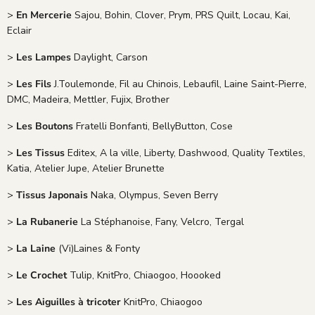
>
En Mercerie
Sajou, Bohin, Clover, Prym, PRS Quilt, Locau, Kai,
Eclair
>
Les Lampes
Daylight, Carson
>
Les Fils
J.Toulemonde, Fil au Chinois, Lebaufil, Laine Saint-Pierre,
DMC, Madeira, Mettler, Fujix, Brother
>
Les Boutons
Fratelli Bonfanti, BellyButton, Cose
>
Les Tissus
Editex, A la ville, Liberty, Dashwood, Quality Textiles,
Katia, Atelier Jupe, Atelier Brunette
>
Tissus Japonais
Naka, Olympus, Seven Berry
>
La Rubanerie
La Stéphanoise, Fany, Velcro, Tergal
>
La Laine
(Vi)Laines & Fonty
>
Le Crochet
Tulip, KnitPro, Chiaogoo, Hoooked
>
Les Aiguilles à tricoter
KnitPro, Chiaogoo