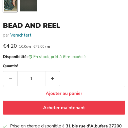
BEAD AND REEL
par
Verachtert
Prix actuel
€4,20
10.0cm
|
€42,00
/
m
Disponibilité:
en stock, prêt à être expédié
Quantité
Ajouter au panier
Acheter maintenant
Prise en charge disponible à
31 bis rue d'Albufera 27200