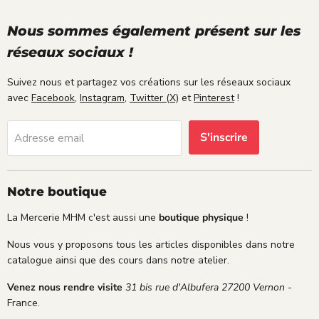
sat
isf
Nous sommes également présent sur les
ait
réseaux sociaux !
e.
Suivez nous et partagez vos créations sur les réseaux sociaux
avec
Facebook
,
Instagram
,
Twitter (X)
et
Pinterest
!
S'inscrire
Adresse email
Notre boutique
La Mercerie MHM c'est aussi une
boutique physique
!
Nous vous y proposons tous les articles disponibles dans notre
catalogue ainsi que des cours dans notre atelier.
Venez nous rendre visite
31 bis rue d'Albufera 27200 Vernon
-
France.